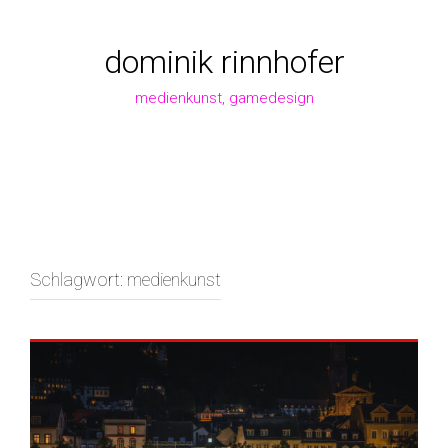
Zum
Inhalt
springen
dominik rinnhofer
medienkunst, gamedesign
Schlagwort:
medienkunst